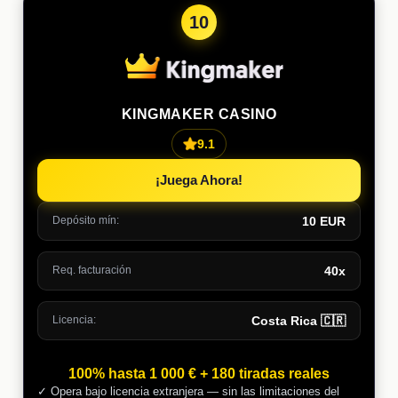
10
KINGMAKER CASINO
9.1
¡Juega Ahora!
10 EUR
Depósito mín:
40x
Req. facturación
Costa Rica 🇨🇷
Licencia:
🎁
100% hasta 1 000 € + 180 tiradas reales
✓ Opera bajo licencia extranjera — sin las limitaciones del