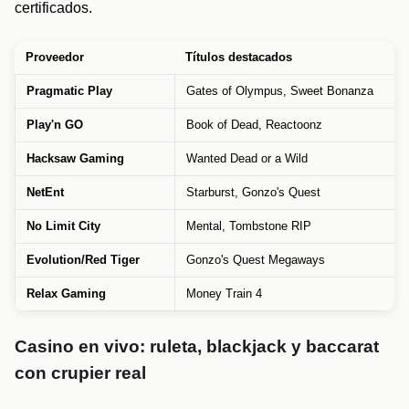
certificados.
Proveedor
Títulos destacados
Pragmatic Play
Gates of Olympus, Sweet Bonanza
Play'n GO
Book of Dead, Reactoonz
Hacksaw Gaming
Wanted Dead or a Wild
NetEnt
Starburst, Gonzo's Quest
No Limit City
Mental, Tombstone RIP
Evolution/Red Tiger
Gonzo's Quest Megaways
Relax Gaming
Money Train 4
Casino en vivo: ruleta, blackjack y baccarat
con crupier real